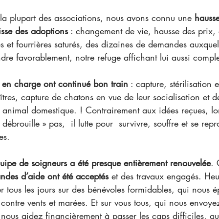
a plupart des associations, nous avons connu une
 hauss
sse des adoptions
 : changement de vie, hausse des prix,
s et fourrières saturés, des dizaines de demandes auxquel
re favorablement, notre refuge affichant lui aussi comple
s en charge ont continué bon train
 : capture, stérilisation 
îtres, capture de chatons en vue de leur socialisation et d
n animal domestique. ! Contrairement aux idées reçues, lors
 débrouille » pas,  il lutte pour  survivre, souffre et se rep
es.
uipe de soigneurs a été presque entièrement renouvelée
. 
ndes d’aide ont été acceptés
 et des travaux engagés. He
tous les jours sur des bénévoles formidables, qui nous é
 contre vents et marées. Et sur vous tous, qui nous envoye
ous aidez financièrement à passer les caps difficiles, qu