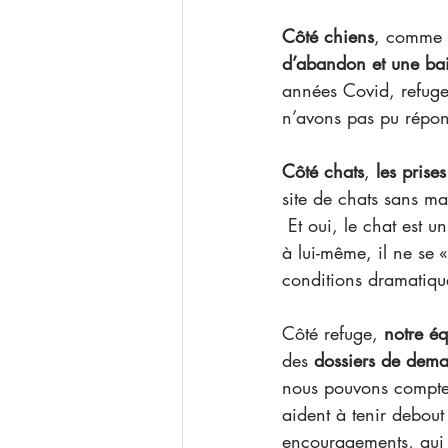
Côté chiens
, comme l
d’abandon et une bai
années Covid, refuge
n’avons pas pu répond
Côté chats
, 
les prise
site de chats sans ma
 Et oui, le chat est u
à lui-même, il ne se «
conditions dramatiqu
Côté refuge, 
notre éq
des 
dossiers de dema
nous pouvons compter 
aident à tenir debout
encouragements, qui n