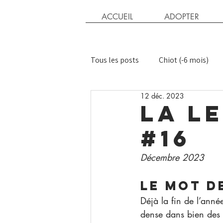
ACCUEIL
ADOPTER
Tous les posts
Chiot (-6 mois)
12 déc. 2023
Chaton
Chat adulte
Ac
La l
#16
Parrain chien
Chiens exigea
Décembre 2023
Le mot d
Déjà la fin de l’anné
dense dans bien des