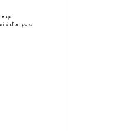
 »
 qui 
rité d’un parc 