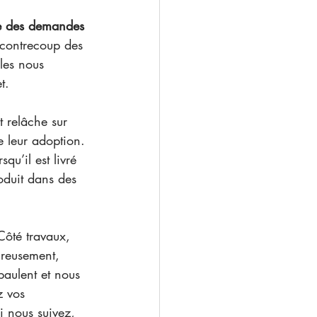
e des demandes 
 contrecoup des 
les nous 
t. 
et relâche sur 
e leur adoption. 
qu’il est livré 
roduit dans des 
Côté travaux, 
ureusement, 
paulent et nous 
z vos 
i nous suivez, 