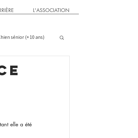
RIÈRE
L'ASSOCIATION
hien sénior (+ 10 ans)
ns
Parrain chat
ce
ant elle a été 