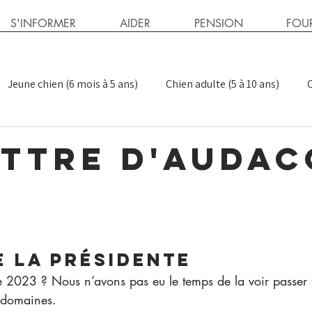
S'INFORMER
AIDER
PENSION
FOUR
Jeune chien (6 mois à 5 ans)
Chien adulte (5 à 10 ans)
C
tualités
Conseils félins
Publications
Conseils cani
ettre d'Audac
nts
Exigeant > Craintif
Exigeant > Réactif
e la présidente
e 2023 ? Nous n’avons pas eu le temps de la voir passer t
 domaines.