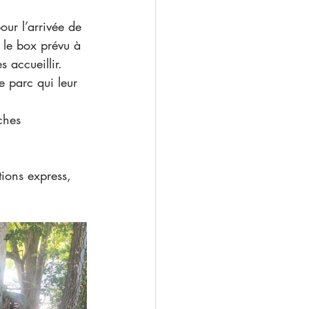
our l’arrivée de 
s le box prévu à 
 accueillir. 
 parc qui leur 
ches 
tions express, 