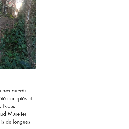
utres auprès 
été acceptés et 
é. Nous 
aud Muselier 
uis de longues 