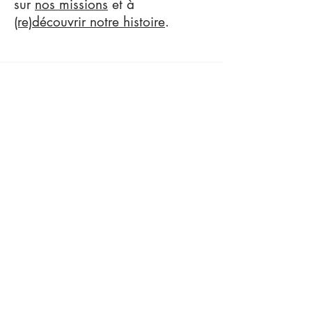
sur
nos missions
et à
(re)découvrir notre histoire
.
UN COUP DE
POUCE
Merci de votre soutien pour les
animaux
don en ligne
Aidez l'association grâce à un
don en ligne déductible des
impôts
MICRO DON