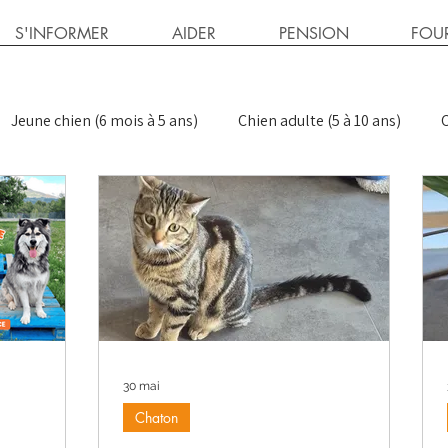
S'INFORMER
AIDER
PENSION
FOUR
Jeune chien (6 mois à 5 ans)
Chien adulte (5 à 10 ans)
C
tualités
Conseils félins
Publications
Conseils cani
nts
Exigeant > Craintif
Exigeant > Réactif
30 mai
Chaton