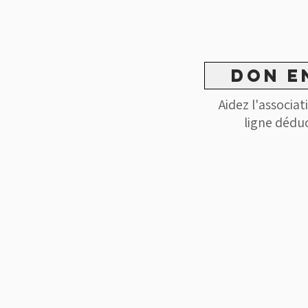
don e
Aidez l'associa
ligne dédu