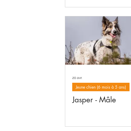
20 avr.
Jeune chien (6 mois à 5 ans)
Jasper - Mâle