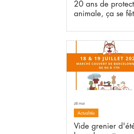
20 ans de protec
animale, ça se fê
28 mai
Actualités
Vide grenier d'ét