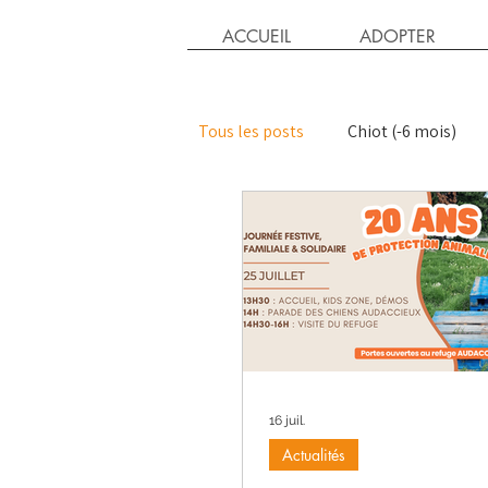
ACCUEIL
ADOPTER
Tous les posts
Chiot (-6 mois)
Chaton
Chat adulte
Ac
Parrain chien
Chiens exigea
16 juil.
Actualités