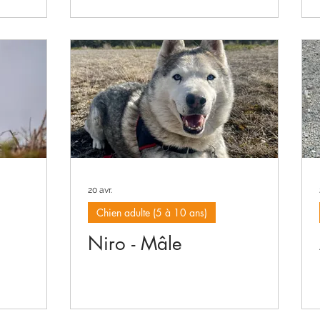
20 avr.
Chien adulte (5 à 10 ans)
Niro - Mâle