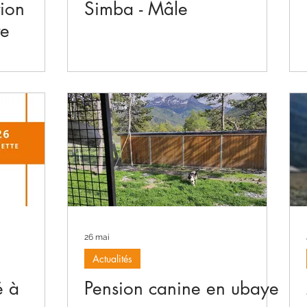
tion
Simba - Mâle
te
26 mai
Actualités
é à
Pension canine en ubaye