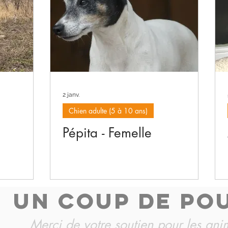
2 janv.
Chien adulte (5 à 10 ans)
Pépita - Femelle
UN COUP DE PO
Merci de votre soutien pour les an