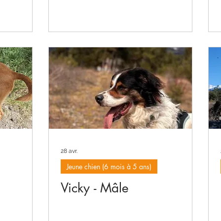
28 avr.
Jeune chien (6 mois à 5 ans)
Vicky - Mâle