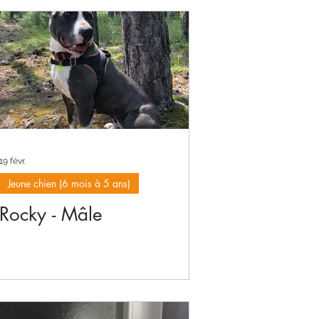
19 févr.
Jeune chien (6 mois à 5 ans)
Rocky - Mâle