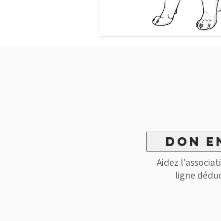
don e
Aidez l'associa
ligne dédu