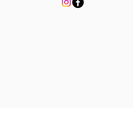
Contact chiens : 06 79 51 21 28
u
Contacts chats : 07 85 77 21 64