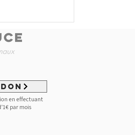
résentés. Il y
aractère du chien est déjà
, non destructeur. Et c'est
UCE
imaux
 DON
ion en effectuant
'1€ par mois