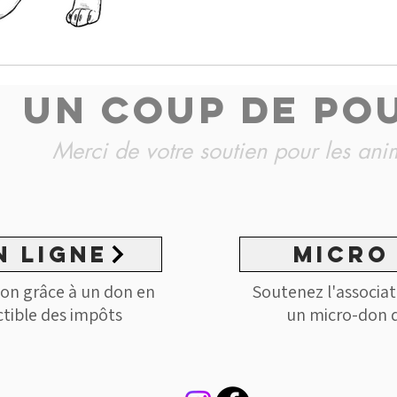
page où tous les chiens à l'adoption sont p
a de sacrés avantages : le c
connu, il est souvent propre
une bonne action.
UN COUP DE PO
Merci de votre soutien pour les an
n ligne
MICRO
tion grâce à un don en
Soutenez l'associat
ctible des impôts
un micro-don d