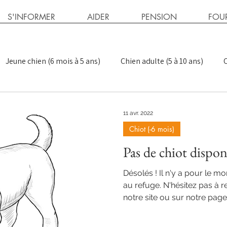
S'INFORMER
AIDER
PENSION
FOUR
Jeune chien (6 mois à 5 ans)
Chien adulte (5 à 10 ans)
C
tualités
Conseils félins
Publications
Conseils cani
11 avr. 2022
Chiot (-6 mois)
nts
Exigeant > Craintif
Exigeant > Réactif
Pas de chiot dispon
Désolés ! Il n'y a pour le 
au refuge. N'hésitez pas à r
notre site ou sur notre pag
animalier de la vallée de l'
songé à adopter un chien a