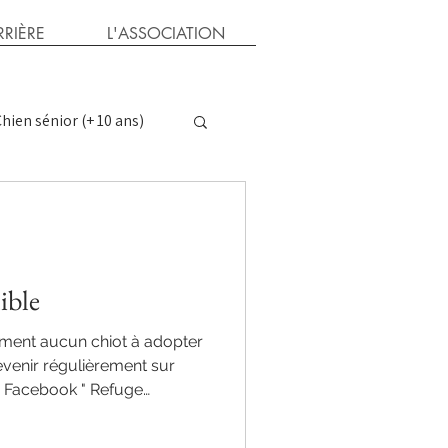
RIÈRE
L'ASSOCIATION
hien sénior (+ 10 ans)
ns
Parrain chat
ible
moment aucun chiot à adopter
evenir régulièrement sur
e Facebook " Refuge
Ubaye ". Avez-vous déjà
dulte ? Regardez sur notre