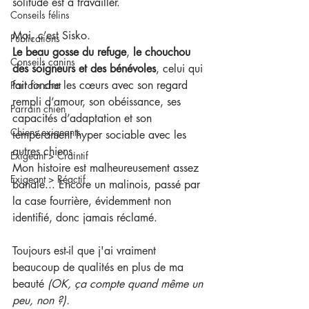
solitude est à travailler.
Conseils félins
Moi, c’est Sisko.
Publications
Le beau gosse du refuge
, 
le chouchou 
Conseils canins
des soigneurs et des bénévoles
, celui qui 
fait fondre les cœurs avec son regard 
Parrain chat
rempli d’amour, son obéissance, ses 
Parrain chien
capacités d’adaptation et son 
Chiens exigeants
tempérament hyper sociable avec les 
autres chiens.
Exigeant > Craintif
Mon histoire est malheureusement assez 
Exigeant > Réactif
banale... Encore un malinois, passé par 
la case fourrière, évidemment non 
identifié, donc jamais réclamé.
Toujours est-il que j'ai vraiment 
beaucoup de qualités en plus de ma 
beauté 
(OK, ça compte quand même un 
peu, non ?).