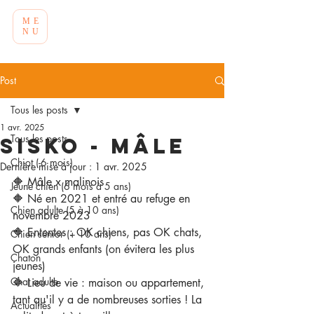
ME
NU
Post
Tous les posts
1 avr. 2025
Tous les posts
Sisko - Mâle
Chiot (-6 mois)
Dernière mise à jour :
1 avr. 2025
🔶 Mâle x malinois
Jeune chien (6 mois à 5 ans)
🔶 Né en 2021 et entré au refuge en 
Chien adulte (5 à 10 ans)
novembre 2023
🔶 Ententes : OK chiens, pas OK chats, 
Chien sénior (+ 10 ans)
OK grands enfants (on évitera les plus 
Chaton
jeunes)
Chat adulte
🔶 Lieu de vie : maison ou appartement, 
tant qu'il y a de nombreuses sorties ! La 
Actualités