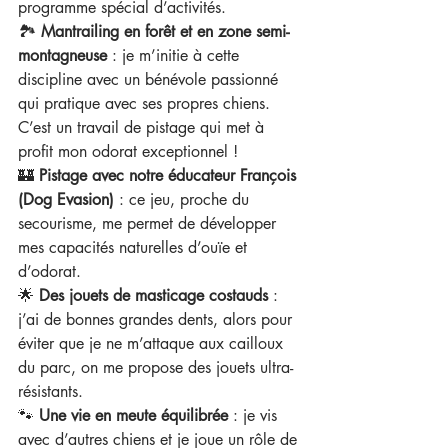
programme spécial d’activités.
🏞️ 
Mantrailing en forêt et en zone semi-
montagneuse
 : je m’initie à cette 
discipline avec un bénévole passionné 
qui pratique avec ses propres chiens. 
C’est un travail de pistage qui met à 
profit mon odorat exceptionnel !
🏰 
Pistage avec notre éducateur François 
(Dog Evasion)
 : ce jeu, proche du 
secourisme, me permet de développer 
mes capacités naturelles d’ouïe et 
d’odorat.
🌟 
Des jouets de masticage costauds
 : 
j’ai de bonnes grandes dents, alors pour 
éviter que je ne m’attaque aux cailloux 
du parc, on me propose des jouets ultra-
résistants.
🐾 
Une vie en meute équilibrée
 : je vis 
avec d’autres chiens et je joue un rôle de 