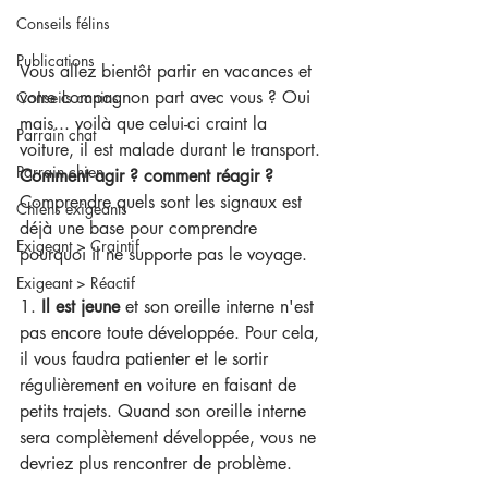
Conseils félins
Publications
Vous allez bientôt partir en vacances et 
votre compagnon part avec vous ? Oui 
Conseils canins
mais... voilà que celui-ci craint la 
Parrain chat
voiture, il est malade durant le transport.
Parrain chien
Comment agir ? comment réagir ?
Comprendre quels sont les signaux est 
Chiens exigeants
déjà une base pour comprendre 
Exigeant > Craintif
pourquoi il ne supporte pas le voyage.
Exigeant > Réactif
1.
Il est jeune
et son oreille interne n'est 
pas encore toute développée. Pour cela, 
il vous faudra patienter et le sortir 
régulièrement en voiture en faisant de 
petits trajets. Quand son oreille interne 
sera complètement développée, vous ne 
devriez plus rencontrer de problème.