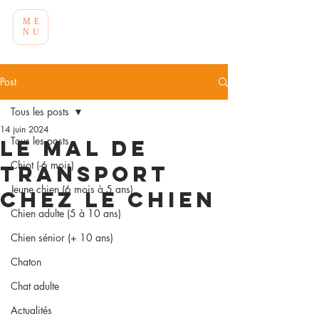
ME
NU
Post
Tous les posts
14 juin 2024
Tous les posts
Le mal de
Chiot (-6 mois)
transport
Jeune chien (6 mois à 5 ans)
chez le chien
Chien adulte (5 à 10 ans)
Chien sénior (+ 10 ans)
Chaton
Chat adulte
Actualités