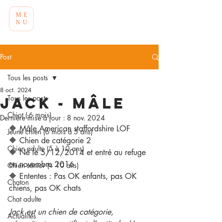
ME
NU
Post
Tous les posts
8 oct. 2024
Tous les posts
Jack - Mâle
Chiot (-6 mois)
Dernière mise à jour :
8 nov. 2024
🔶 Mâle American staffordshire LOF
Jeune chien (6 mois à 5 ans)
🔶 Chien de catégorie 2
Chien adulte (5 à 10 ans)
🔶 Né le 5/12/2014 et entré au refuge 
en novembre 2016
Chien sénior (+ 10 ans)
🔶 Ententes : Pas OK enfants, pas OK 
Chaton
chiens, pas OK chats
Chat adulte
Jack est un chien de catégorie, 
Actualités