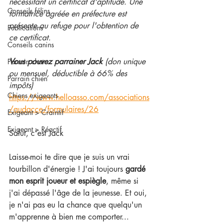
nécessitant un certificat d'aptitude. Une 
Conseils félins
formatrice agréée en préfecture est 
présente au refuge pour l'obtention de 
Publications
ce certificat.
Conseils canins
Vous pouvez parrainer Jack 
(don unique 
Parrain chat
ou mensuel, déductible à 66% des 
Parrain chien
impôts) 
Chiens exigeants
https://www.helloasso.com/associations
/audacce/formulaires/26
Exigeant > Craintif
Exigeant > Réactif
Salut, c'est Jack
Laisse-moi te dire que je suis un vrai 
tourbillon d'énergie ! J'ai toujours 
gardé 
mon esprit joueur et espiègle
, même si 
j'ai dépassé l'âge de la jeunesse. Et oui, 
je n'ai pas eu la chance que quelqu'un 
m'apprenne à bien me comporter...