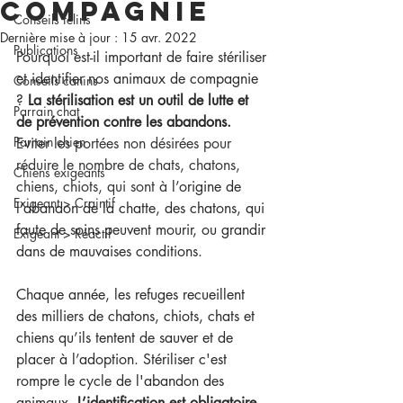
compagnie
Conseils félins
Dernière mise à jour :
15 avr. 2022
Publications
Pourquoi est-il important de faire stériliser 
et identifier nos animaux de compagnie 
Conseils canins
? 
La stérilisation est un outil de lutte et 
Parrain chat
de prévention contre les abandons.
Parrain chien
Eviter les portées non désirées pour 
réduire le nombre de chats, chatons, 
Chiens exigeants
chiens, chiots, qui sont à 
l’origine de 
Exigeant > Craintif
l’abandon de la chatte, des chatons, qui 
faute de soins peuvent mourir, ou grandir 
Exigeant > Réactif
dans de mauvaises conditions.
Chaque année, les refuges recueillent 
des milliers de chatons, chiots, chats et 
chiens qu’ils tentent de sauver et de 
placer à l’adoption. Stériliser c'est 
rompre le cycle de l'abandon des 
animaux
. 
L’identification est obligatoire 