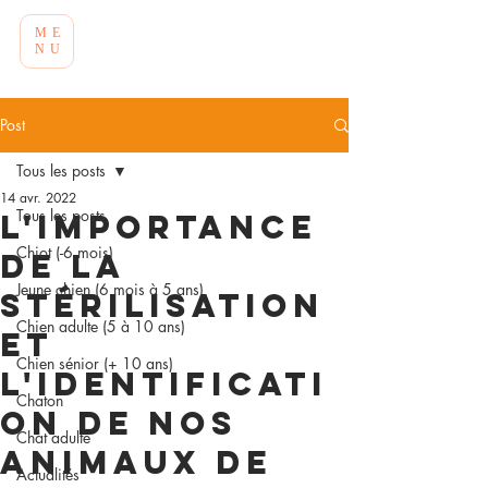
ME
NU
Post
Tous les posts
14 avr. 2022
Tous les posts
L'importance
Chiot (-6 mois)
de la
Jeune chien (6 mois à 5 ans)
Stérilisation
Chien adulte (5 à 10 ans)
et
Chien sénior (+ 10 ans)
l'identificati
Chaton
on de nos
Chat adulte
animaux de
Actualités