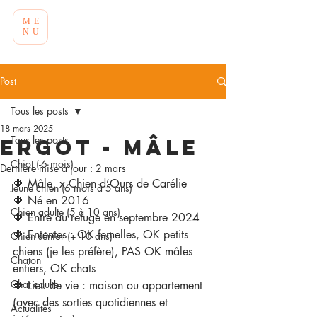
ME
NU
Post
Tous les posts
18 mars 2025
Tous les posts
Ergot - Mâle
Chiot (-6 mois)
Dernière mise à jour :
2 mars
🔶 Mâle, x Chien d’Ours de Carélie
Jeune chien (6 mois à 5 ans)
🔶 Né en 2016
Chien adulte (5 à 10 ans)
🔶 Entré au refuge en septembre 2024
🔶 Ententes : OK femelles, OK petits 
Chien sénior (+ 10 ans)
chiens (je les préfère), PAS OK mâles 
Chaton
entiers, OK chats 
Chat adulte
🔶 Lieu de vie : maison ou appartement 
(avec des sorties quotidiennes et 
Actualités