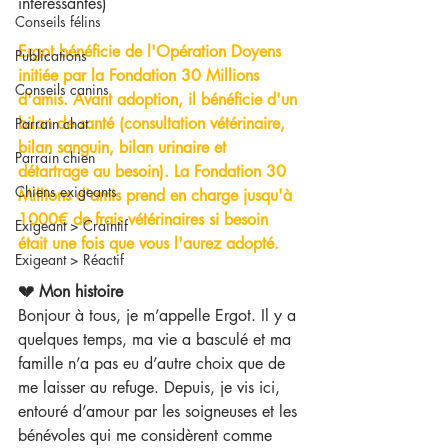
intéressantes)
Conseils félins
Ergot bénéficie de l'Opération Doyens 
Publications
initiée par la Fondation 30 Millions 
Conseils canins
d'amis. Avant adoption, il bénéficie d'un 
bilan de santé (consultation vétérinaire, 
Parrain chat
bilan sanguin, bilan urinaire et 
Parrain chien
détartrage au besoin). La Fondation 30 
Chiens exigeants
Millions d'amis prend en charge jusqu'à 
1000€ de frais vétérinaires si besoin 
Exigeant > Craintif
était une fois que vous l'aurez adopté.
Exigeant > Réactif
💔 Mon histoire
Bonjour à tous, je m’appelle Ergot. Il y a 
quelques temps, ma vie a basculé et ma 
famille n’a pas eu d’autre choix que de 
me laisser au refuge. Depuis, je vis ici, 
entouré d’amour par les soigneuses et les 
bénévoles qui me considèrent comme 