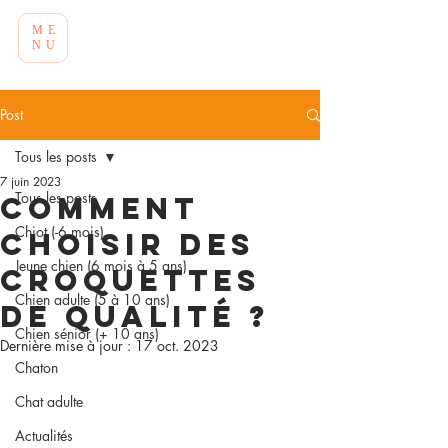
ME
NU
Post
Tous les posts
7 juin 2023
Tous les posts
Comment
Chiot (-6 mois)
choisir des
Jeune chien (6 mois à 5 ans)
croquettes
Chien adulte (5 à 10 ans)
de qualité ?
Chien sénior (+ 10 ans)
Dernière mise à jour :
17 oct. 2023
Chaton
Chat adulte
Actualités