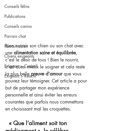
Conseils félins
Publications
Conseils canins
Parrain chat
Bien nourrir son chien ou son chat avec 
Parrain chien
une 
alimentation saine et équilibrée
, 
Chiens exigeants
c'est le désir de tous ! Bien le nourrir, 
Exigeant > Craintif
c'est aussi mieux le soigner et cela reste 
la plus belle 
preuve d'amour 
que vous 
Exigeant > Réactif
pouvez leur témoigner. Cet article a pour 
but de partager mon expérience 
personnelle et ainsi éviter les erreurs 
courantes que parfois nous commettons 
en choisissant mal les croquettes. 
  « Que l’aliment soit ton 
médicament », le célèbre 