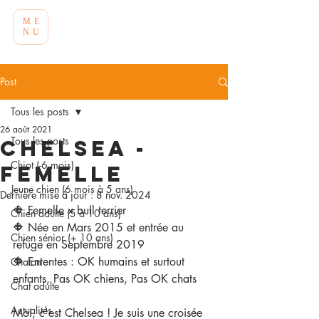
ME
NU
Post
Tous les posts
26 août 2021
Tous les posts
Chelsea -
Chiot (-6 mois)
Femelle
Jeune chien (6 mois à 5 ans)
Dernière mise à jour :
8 nov. 2024
🔶 Femelle x bull terrier
Chien adulte (5 à 10 ans)
🔶 Née en Mars 2015 et entrée au 
Chien sénior (+ 10 ans)
refuge en Septembre 2019
🔶 Ententes : OK humains et surtout 
Chaton
enfants, Pas OK chiens, Pas OK chats
Chat adulte
Actualités
Moi, c'est Chelsea ! Je suis une croisée 