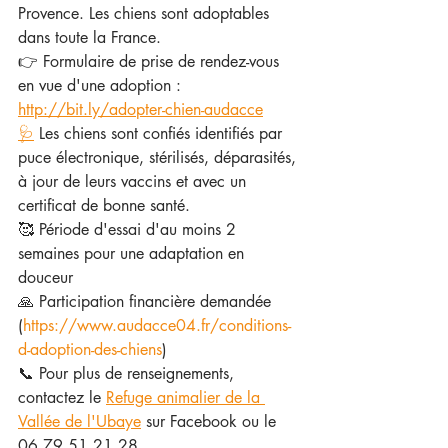
Provence. Les chiens sont adoptables 
dans toute la France.
👉 Formulaire de prise de rendez-vous 
en vue d'une adoption : 
http://bit.ly/adopter-chien-audacce
🩺
 Les chiens sont confiés identifiés par 
puce électronique, stérilisés, déparasités, 
à jour de leurs vaccins et avec un 
certificat de bonne santé.
🥰 Période d'essai d'au moins 2 
semaines pour une adaptation en 
douceur
🙏 Participation financière demandée 
(
https://www.audacce04.fr/conditions-
d-adoption-des-chiens
)
📞 Pour plus de renseignements, 
contactez le 
Refuge animalier de la 
Vallée de l'Ubaye
 sur Facebook ou le 
06 79 51 21 28.