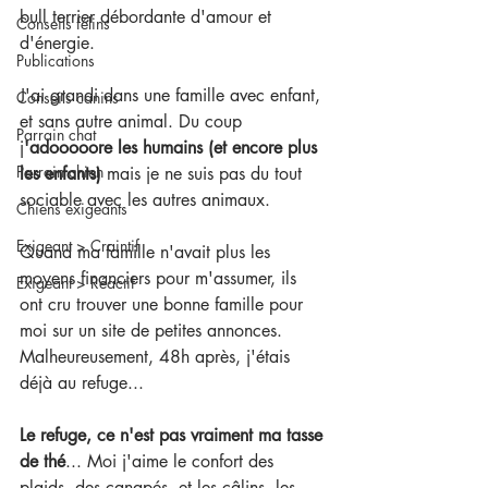
bull terrier débordante d'amour et 
Conseils félins
d'énergie.
Publications
J'ai grandi dans une famille avec enfant, 
Conseils canins
et sans autre animal. Du coup 
Parrain chat
j
'adooooore les humains (et encore plus 
Parrain chien
les enfants)
 mais je ne suis pas du tout 
sociable avec les autres animaux.
Chiens exigeants
Exigeant > Craintif
Quand ma famille n'avait plus les 
moyens financiers pour m'assumer, ils 
Exigeant > Réactif
ont cru trouver une bonne famille pour 
moi sur un site de petites annonces. 
Malheureusement, 48h après, j'étais 
déjà au refuge...
Le refuge, ce n'est pas vraiment ma tasse 
de thé
... Moi j'aime le confort des 
plaids, des canapés, et les câlins, les 