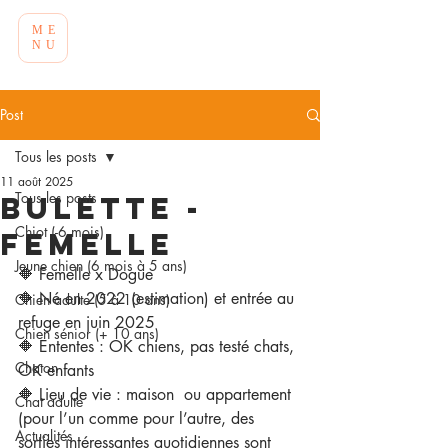
ME
NU
Post
Tous les posts
11 août 2025
Tous les posts
Bulette -
Chiot (-6 mois)
Femelle
Jeune chien (6 mois à 5 ans)
🔶 Femelle x Dogue
🔶 Né en 2022 (estimation) et entrée au 
Chien adulte (5 à 10 ans)
refuge en juin 2025
Chien sénior (+ 10 ans)
🔶 Ententes : OK chiens, pas testé chats, 
Chaton
OK enfants
🔶 Lieu de vie : maison  ou appartement 
Chat adulte
(pour l’un comme pour l’autre, des 
Actualités
sorties intéressantes quotidiennes sont 