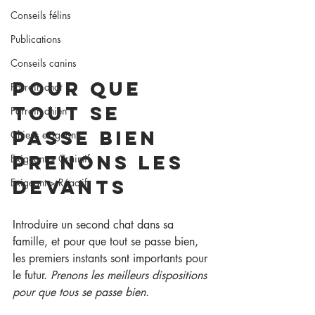
Conseils félins
Publications
Conseils canins
Pour que 
Parrain chat
tout se 
Parrain chien
passe bien 
Chiens exigeants
prenons les 
Exigeant > Craintif
devants 
Exigeant > Réactif
Introduire un second chat dans sa 
famille, et pour que tout se passe bien, 
les premiers instants sont importants pour 
le futur. 
Prenons les meilleurs dispositions 
pour que tous se passe bien.