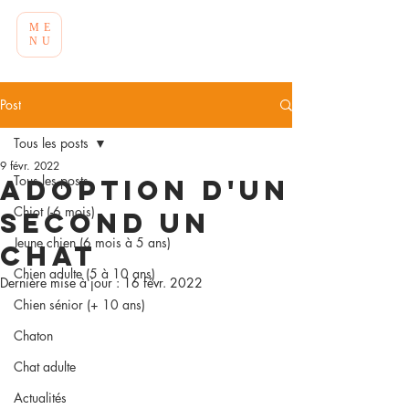
ME
NU
Post
Tous les posts
9 févr. 2022
Tous les posts
Adoption d'un
Chiot (-6 mois)
second un
Jeune chien (6 mois à 5 ans)
chat
Chien adulte (5 à 10 ans)
Dernière mise à jour :
16 févr. 2022
Chien sénior (+ 10 ans)
Chaton
Chat adulte
Actualités